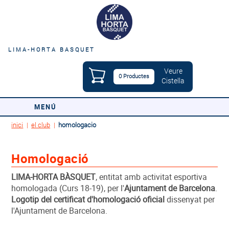
LIMA-HORTA BASQUET
Veure
0 Productes
Cistella
MENÚ
inici
|
el club
|
homologacio
Homologació
LIMA-HORTA BÀSQUET
, entitat amb activitat esportiva
homologada (Curs 18-19), per l'
Ajuntament de Barcelona
.
Logotip del certificat d'homologació oficial
dissenyat per
l'Ajuntament de Barcelona.