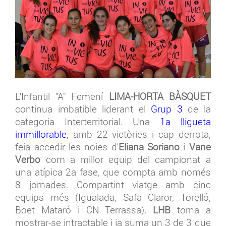
L'Infantil "A" Femení
LIMA-HORTA BÀSQUET
continua imbatible liderant el
Grup 3
de la
categoria Interterritorial. Una
1a lligueta
immillorable
, amb 22 victòries i cap derrota,
feia accedir les noies d'
Eliana Soriano
i
Vane
Verbo
com a millor equip del campionat a
una atípica 2a fase, que compta amb només
8 jornades. Compartint viatge amb cinc
equips més (Igualada, Safa Claror, Torelló,
Boet Mataró i CN Terrassa),
LHB
torna a
mostrar-se intractable i ja suma un 3 de 3 que