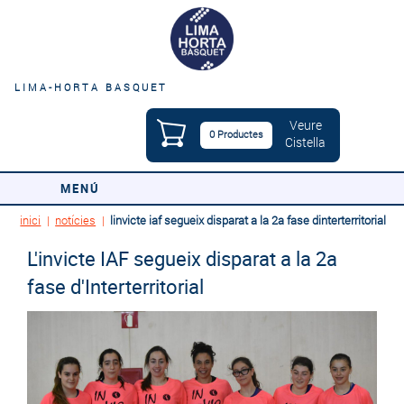
LIMA-HORTA BASQUET
Veure
0 Productes
Cistella
MENÚ
inici
|
notícies
|
linvicte iaf segueix disparat a la 2a fase dinterterritorial
L'invicte IAF segueix disparat a la 2a
fase d'Interterritorial