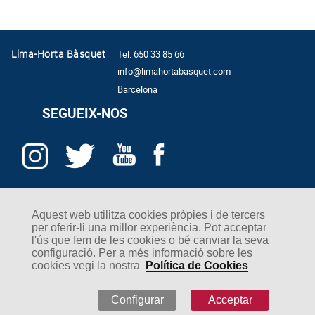
Lima-Horta Bàsquet
Tel. 650 33 85 66
info@limahortabasquet.com
Barcelona
SEGUEIX-NOS
Política de Cookies
Aquest web utilitza cookies pròpies i de tercers
Política de privadesa ·
per oferir-li una millor experiència. Pot acceptar
Avís Legal ·
l'ús que fem de les cookies o bé canviar la seva
configuració. Per a més informació sobre les
cookies vegi la nostra
Política de Cookies
Configurar
Acceptar