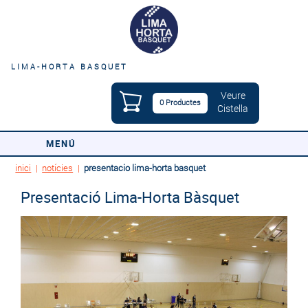
LIMA-HORTA BASQUET
Veure
0 Productes
Cistella
MENÚ
inici
|
notícies
|
presentacio lima-horta basquet
Presentació Lima-Horta Bàsquet