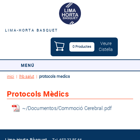
LIMA-HORTA BASQUET
Veure
0 Productes
Cistella
MENÚ
inici
|
lhb salut
|
protocols medics
Protocols Mèdics
~/Documentos/Commoció Cerebral.pdf
Lima-Horta Bàsquet
Tel. 650 33 85 66